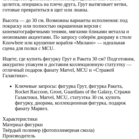
целится, опершись на плечо друга, Грут вытягивает ветви,
готовые превратиться в щит или лианы.
Высота — до 30 см. Возможны варианты исполнения: под
покраску или полностью окрашенная версия с
кинематографичными тенями, мягкими бликами металла и
неоновыми акцентами. По запросу соберём диораму в стиле
Knowhere или крушение корабля «Милано» — идеальная
сцена для полки с MCU.
Ищете, где купить фигурку Грут и Ракета 30 см? Подготовим,
аккуратно упакуем и доставим коллекционную статуэтку —
отличный подарок фанату Marvel, MCU и «Стражей
Галактики».
Ключевые запросы: фигурка Грут, фигурка Ракета,
Rocket Raccoon, Groot, Guardians of the Galaxy, Стражи
Галактики, Marvel, MCU, статуэтка 30 см, купить
фигурку, диорама, коллекционная фигурка, подарок
фанату Марвел.
Характеристики
Материал фигурки
Твёрдый полимер (фотополимерная смола)
Производитель