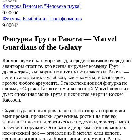
2 000
₽
Фигурка Веном из "Человека-паука"
6 000
₽
Фигурка Бамблби из Трансформеров
9 000
₽
Фигурка Грут и Ракета — Marvel
Guardians of the Galaxy
Космос шумит, как море звёзд, и среди обломков очередной
авантюры стоят те, кто всегда выручает команду. Грут —
древо-страж, чьи корни помнят пульс галактики. Ракета —
гений-саботажник с улыбкой, как у кометы, и бластером,
громче любого аргумента. Эта коллекционная фигурка по
фильму «Стражи Галактики» и вселенной Marvel ловит их
дуэт: спокойная мощь Грута и искристая энергия Rocket
Raccoon.
Скульптура детализирована до шороха коры и прошивки
экипировки: прожилки древесины, ростки на плечах,
защитные пластины, тактические подсумки, текстура меха,
насечки на оружии. Основание диорамы стилизовано под
космический док — оплавленный металл, след копоти,
светящиеся кристаллы. Композиция динамична: Ракета