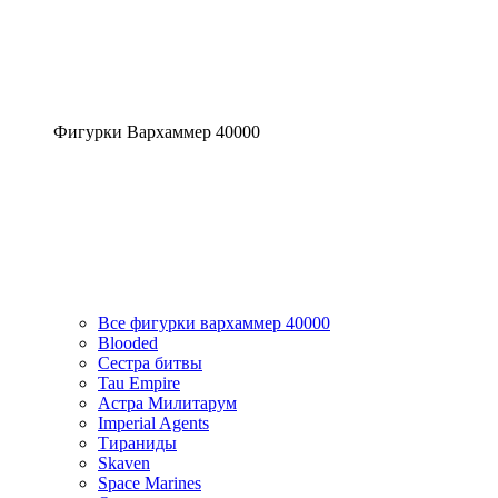
Фигурки Вархаммер 40000
Все фигурки вархаммер 40000
Blooded
Сестра битвы
Tau Empire
Астра Милитарум
Imperial Agents
Тираниды
Skaven
Space Marines