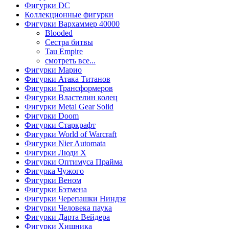
Фигурки DC
Коллекционные фигурки
Фигурки Вархаммер 40000
Blooded
Сестра битвы
Tau Empire
смотреть все...
Фигурки Марио
Фигурки Атака Титанов
Фигурки Трансформеров
Фигурки Властелин колец
Фигурки Metal Gear Solid
Фигурки Doom
Фигурки Старкрафт
Фигурки World of Warcraft
Фигурки Nier Automata
Фигурки Люди Х
Фигурки Оптимуса Прайма
Фигурка Чужого
Фигурки Веном
Фигурки Бэтмена
Фигурки Черепашки Ниндзя
Фигурки Человека паука
Фигурки Дарта Вейдера
Фигурки Хищника