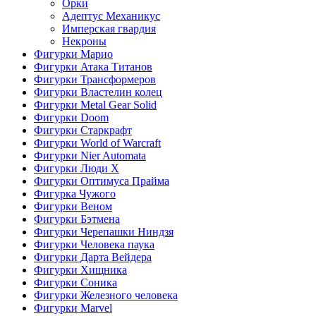
Орки
Адептус Механикус
Имперская гвардия
Некроны
Фигурки Марио
Фигурки Атака Титанов
Фигурки Трансформеров
Фигурки Властелин колец
Фигурки Metal Gear Solid
Фигурки Doom
Фигурки Старкрафт
Фигурки World of Warcraft
Фигурки Nier Automata
Фигурки Люди Х
Фигурки Оптимуса Прайма
Фигурка Чужого
Фигурки Веном
Фигурки Бэтмена
Фигурки Черепашки Ниндзя
Фигурки Человека паука
Фигурки Дарта Вейдера
Фигурки Хищника
Фигурки Соника
Фигурки Железного человека
Фигурки Marvel