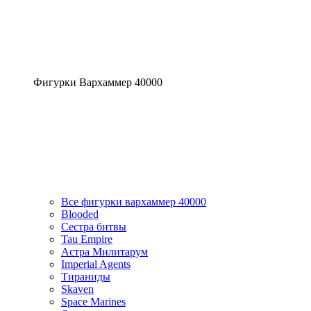
Фигурки Вархаммер 40000
Все фигурки вархаммер 40000
Blooded
Сестра битвы
Tau Empire
Астра Милитарум
Imperial Agents
Тираниды
Skaven
Space Marines