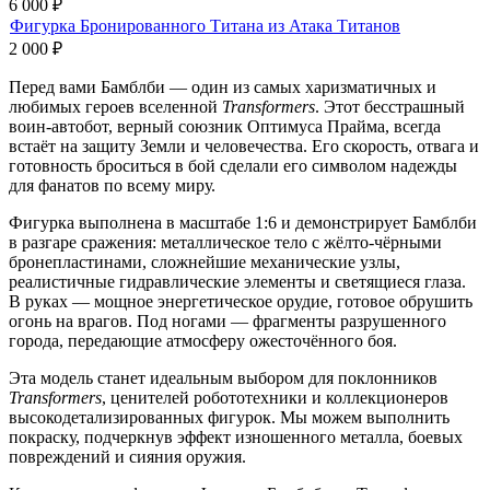
6 000
₽
Фигурка Бронированного Титана из Атака Титанов
2 000
₽
Перед вами Бамблби — один из самых харизматичных и
любимых героев вселенной
Transformers
. Этот бесстрашный
воин-автобот, верный союзник Оптимуса Прайма, всегда
встаёт на защиту Земли и человечества. Его скорость, отвага и
готовность броситься в бой сделали его символом надежды
для фанатов по всему миру.
Фигурка выполнена в масштабе 1:6 и демонстрирует Бамблби
в разгаре сражения: металлическое тело с жёлто-чёрными
бронепластинами, сложнейшие механические узлы,
реалистичные гидравлические элементы и светящиеся глаза.
В руках — мощное энергетическое орудие, готовое обрушить
огонь на врагов. Под ногами — фрагменты разрушенного
города, передающие атмосферу ожесточённого боя.
Эта модель станет идеальным выбором для поклонников
Transformers
, ценителей робототехники и коллекционеров
высокодетализированных фигурок. Мы можем выполнить
покраску, подчеркнув эффект изношенного металла, боевых
повреждений и сияния оружия.