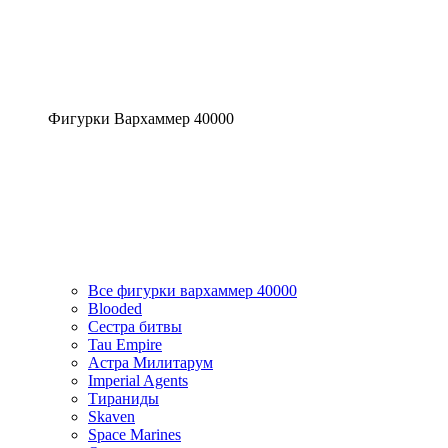
Фигурки Вархаммер 40000
Все фигурки вархаммер 40000
Blooded
Сестра битвы
Tau Empire
Астра Милитарум
Imperial Agents
Тираниды
Skaven
Space Marines