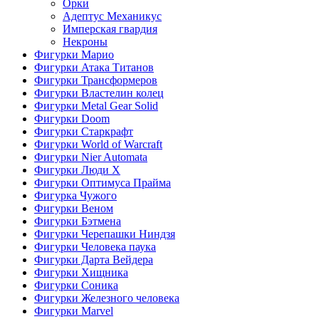
Орки
Адептус Механикус
Имперская гвардия
Некроны
Фигурки Марио
Фигурки Атака Титанов
Фигурки Трансформеров
Фигурки Властелин колец
Фигурки Metal Gear Solid
Фигурки Doom
Фигурки Старкрафт
Фигурки World of Warcraft
Фигурки Nier Automata
Фигурки Люди Х
Фигурки Оптимуса Прайма
Фигурка Чужого
Фигурки Веном
Фигурки Бэтмена
Фигурки Черепашки Ниндзя
Фигурки Человека паука
Фигурки Дарта Вейдера
Фигурки Хищника
Фигурки Соника
Фигурки Железного человека
Фигурки Marvel