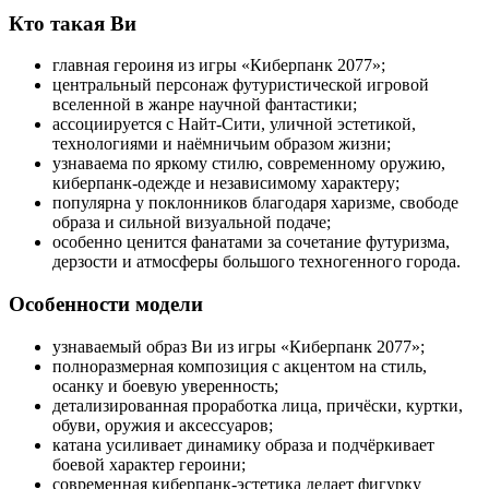
Кто такая Ви
главная героиня из игры «Киберпанк 2077»;
центральный персонаж футуристической игровой
вселенной в жанре научной фантастики;
ассоциируется с Найт-Сити, уличной эстетикой,
технологиями и наёмничьим образом жизни;
узнаваема по яркому стилю, современному оружию,
киберпанк-одежде и независимому характеру;
популярна у поклонников благодаря харизме, свободе
образа и сильной визуальной подаче;
особенно ценится фанатами за сочетание футуризма,
дерзости и атмосферы большого техногенного города.
Особенности модели
узнаваемый образ Ви из игры «Киберпанк 2077»;
полноразмерная композиция с акцентом на стиль,
осанку и боевую уверенность;
детализированная проработка лица, причёски, куртки,
обуви, оружия и аксессуаров;
катана усиливает динамику образа и подчёркивает
боевой характер героини;
современная киберпанк-эстетика делает фигурку