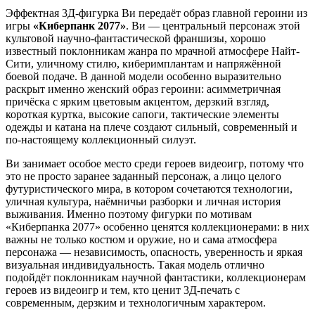
Эффектная 3Д-фигурка Ви передаёт образ главной героини из
игры
«Киберпанк 2077»
. Ви — центральный персонаж этой
культовой научно-фантастической франшизы, хорошо
известный поклонникам жанра по мрачной атмосфере Найт-
Сити, уличному стилю, киберимплантам и напряжённой
боевой подаче. В данной модели особенно выразительно
раскрыт именно женский образ героини: асимметричная
причёска с ярким цветовым акцентом, дерзкий взгляд,
короткая куртка, высокие сапоги, тактические элементы
одежды и катана на плече создают сильный, современный и
по-настоящему коллекционный силуэт.
Ви занимает особое место среди героев видеоигр, потому что
это не просто заранее заданный персонаж, а лицо целого
футуристического мира, в котором сочетаются технологии,
уличная культура, наёмничьи разборки и личная история
выживания. Именно поэтому фигурки по мотивам
«Киберпанка 2077» особенно ценятся коллекционерами: в них
важны не только костюм и оружие, но и сама атмосфера
персонажа — независимость, опасность, уверенность и яркая
визуальная индивидуальность. Такая модель отлично
подойдёт поклонникам научной фантастики, коллекционерам
героев из видеоигр и тем, кто ценит 3Д-печать с
современным, дерзким и технологичным характером.