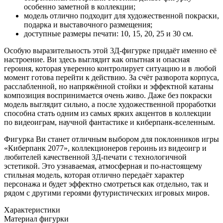
особенно заметной в коллекции;
модель отлично подходит для художественной покраски,
подарка и выставочного размещения;
доступные размеры печати: 10, 15, 20, 25 и 30 см.
Особую выразительность этой 3Д-фигурке придаёт именно её
настроение. Ви здесь выглядит как опытная и опасная
героиня, которая уверенно контролирует ситуацию и в любой
момент готова перейти к действию. За счёт разворота корпуса,
расслабленной, но напряжённой стойки и эффектной катаны
композиция воспринимается очень живо. Даже без покраски
модель выглядит сильно, а после художественной проработки
способна стать одним из самых ярких акцентов в коллекции
по видеоиграм, научной фантастике и киберпанк-вселенным.
Фигурка Ви станет отличным выбором для поклонников игры
«Киберпанк 2077», коллекционеров героинь из видеоигр и
любителей качественной 3Д-печати с технологичной
эстетикой. Это узнаваемая, атмосферная и по-настоящему
стильная модель, которая отлично передаёт характер
персонажа и будет эффектно смотреться как отдельно, так и
рядом с другими героями футуристических игровых миров.
Характеристики
Материал фигурки