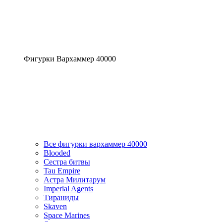
Фигурки Вархаммер 40000
Все фигурки вархаммер 40000
Blooded
Сестра битвы
Tau Empire
Астра Милитарум
Imperial Agents
Тираниды
Skaven
Space Marines