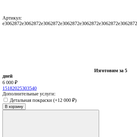
Артикул:
e3062872
e3062872
e3062872
e3062872
e3062872
e3062872
e306287
Изготовим за 5
дней
6 000
₽
15
18
20
25
30
35
40
Дополнительные услуги:
Детальная покраски (+
12 000
)
₽
В корзину