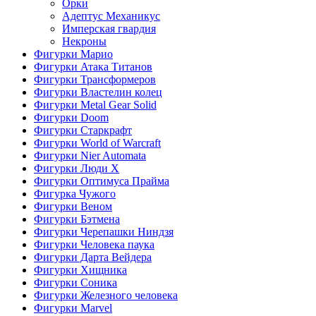
Орки
Адептус Механикус
Имперская гвардия
Некроны
Фигурки Марио
Фигурки Атака Титанов
Фигурки Трансформеров
Фигурки Властелин колец
Фигурки Metal Gear Solid
Фигурки Doom
Фигурки Старкрафт
Фигурки World of Warcraft
Фигурки Nier Automata
Фигурки Люди Х
Фигурки Оптимуса Прайма
Фигурка Чужого
Фигурки Веном
Фигурки Бэтмена
Фигурки Черепашки Ниндзя
Фигурки Человека паука
Фигурки Дарта Вейдера
Фигурки Хищника
Фигурки Соника
Фигурки Железного человека
Фигурки Marvel