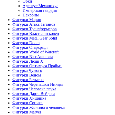
Орки
Адептус Механикус
Имперская гвардия
Некроны
Фигурки Марио
Фигурки Атака Титанов
Фигурки Трансформеров
Фигурки Властелин колец
Фигурки Metal Gear Solid
Фигурки Doom
Фигурки Старкрафт
Фигурки World of Warcraft
Фигурки Nier Automata
Фигурки Люди Х
Фигурки Оптимуса Прайма
Фигурка Чужого
Фигурки Веном
Фигурки Бэтмена
Фигурки Черепашки Ниндзя
Фигурки Человека паука
Фигурки Дарта Вейдера
Фигурки Хищника
Фигурки Соника
Фигурки Железного человека
Фигурки Marvel