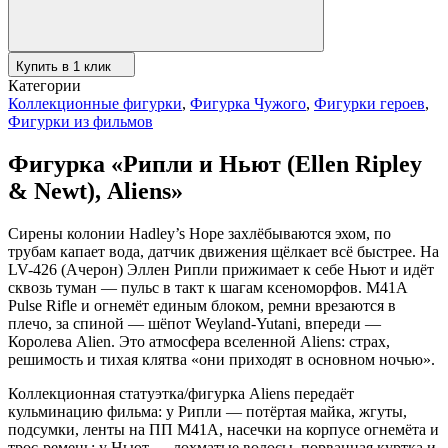
Купить в 1 клик
Категории
Коллекционные фигурки
,
Фигурка Чужого
,
Фигурки героев
,
Фигурки из фильмов
Фигурка «Рипли и Ньют (Ellen Ripley
& Newt), Aliens»
Сирены колонии Hadley’s Hope захлёбываются эхом, по
трубам капает вода, датчик движения щёлкает всё быстрее. На
LV-426 (Ачерон) Эллен Рипли прижимает к себе Ньют и идёт
сквозь туман — пульс в такт к шагам ксеноморфов. М41A
Pulse Rifle и огнемёт единым блоком, ремни врезаются в
плечо, за спиной — шёпот Weyland-Yutani, впереди —
Королева Alien. Это атмосфера вселенной Aliens: страх,
решимость и тихая клятва «они приходят в основном ночью».
Коллекционная статуэтка/фигурка Aliens передаёт
кульминацию фильма: у Рипли — потёртая майка, жгуты,
подсумки, ленты на ПП M41A, насечки на корпусе огнемёта и
трос-ремень; у Ньют — лохматые волосы, порванная куртка и