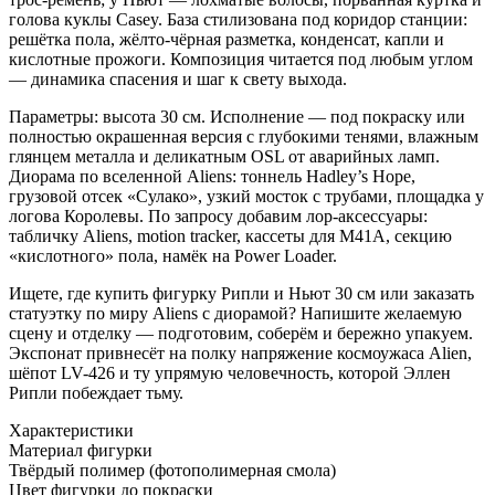
голова куклы Casey. База стилизована под коридор станции:
решётка пола, жёлто-чёрная разметка, конденсат, капли и
кислотные прожоги. Композиция читается под любым углом
— динамика спасения и шаг к свету выхода.
Параметры: высота 30 см. Исполнение — под покраску или
полностью окрашенная версия с глубокими тенями, влажным
глянцем металла и деликатным OSL от аварийных ламп.
Диорама по вселенной Aliens: тоннель Hadley’s Hope,
грузовой отсек «Сулако», узкий мосток с трубами, площадка у
логова Королевы. По запросу добавим лор-аксессуары:
табличку Aliens, motion tracker, кассеты для М41A, секцию
«кислотного» пола, намёк на Power Loader.
Ищете, где купить фигурку Рипли и Ньют 30 см или заказать
статуэтку по миру Aliens с диорамой? Напишите желаемую
сцену и отделку — подготовим, соберём и бережно упакуем.
Экспонат привнесёт на полку напряжение космоужаса Alien,
шёпот LV-426 и ту упрямую человечность, которой Эллен
Рипли побеждает тьму.
Характеристики
Материал фигурки
Твёрдый полимер (фотополимерная смола)
Цвет фигурки до покраски