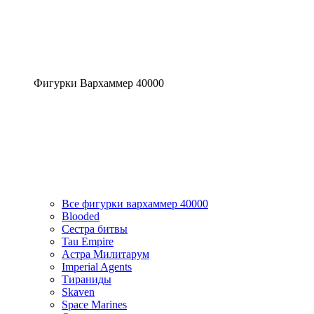
Фигурки Вархаммер 40000
Все фигурки вархаммер 40000
Blooded
Сестра битвы
Tau Empire
Астра Милитарум
Imperial Agents
Тираниды
Skaven
Space Marines