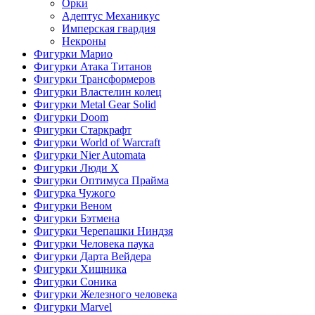
Орки
Адептус Механикус
Имперская гвардия
Некроны
Фигурки Марио
Фигурки Атака Титанов
Фигурки Трансформеров
Фигурки Властелин колец
Фигурки Metal Gear Solid
Фигурки Doom
Фигурки Старкрафт
Фигурки World of Warcraft
Фигурки Nier Automata
Фигурки Люди Х
Фигурки Оптимуса Прайма
Фигурка Чужого
Фигурки Веном
Фигурки Бэтмена
Фигурки Черепашки Ниндзя
Фигурки Человека паука
Фигурки Дарта Вейдера
Фигурки Хищника
Фигурки Соника
Фигурки Железного человека
Фигурки Marvel