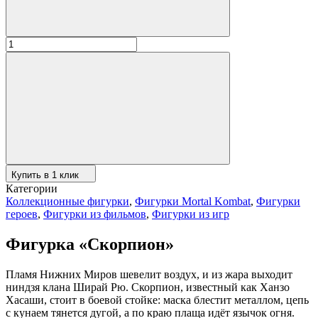
Купить в 1 клик
Категории
Коллекционные фигурки
,
Фигурки Mortal Kombat
,
Фигурки
героев
,
Фигурки из фильмов
,
Фигурки из игр
Фигурка «Скорпион»
Пламя Нижних Миров шевелит воздух, и из жара выходит
ниндзя клана Ширай Рю. Скорпион, известный как Ханзо
Хасаши, стоит в боевой стойке: маска блестит металлом, цепь
с кунаем тянется дугой, а по краю плаща идёт язычок огня.