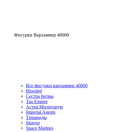
Фигурки Вархаммер 40000
Все фигурки вархаммер 40000
Blooded
Сестра битвы
Tau Empire
Астра Милитарум
Imperial Agents
Тираниды
Skaven
Space Marines