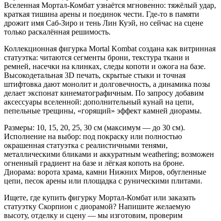
Вселенная Мортал-Комбат узнаётся мгновенно: тяжёлый удар,
краткая тишина арены и поединок чести. Где-то в памяти
дрожит имя Саб-Зиро и тень Лин Куэй, но сейчас на сцене
только раскалённая решимость.
Коллекционная фигурка Mortal Kombat создана как витринная
статуэтка: читаются сегменты брони, текстура ткани и
ремней, насечки на клинках, следы копоти и ожога на базе.
Высокодетальная 3D печать, скрытые стыки и точная
штифтовка дают монолит и долговечность, а динамика позы
делает экспонат кинематографичным. По запросу добавим
аксессуары вселенной: дополнительный кунай на цепи,
пепельные трещины, «горящий» эффект камней диорамы.
Размеры: 10, 15, 20, 25, 30 см (максимум — до 30 см).
Исполнение на выбор: под покраску или полностью
окрашенная статуэтка с реалистичными тенями,
металлическими бликами и аккуратным weathering; возможен
огненный градиент на базе и лёгкая копоть на броне.
Диорама: ворота храма, камни Нижних Миров, обугленные
цепи, песок арены или площадка с руническими плитами.
Ищете, где купить фигурку Мортал-Комбат или заказать
статуэтку Скорпион с диорамой? Напишите желаемую
высоту, отделку и сцену — мы изготовим, проверим